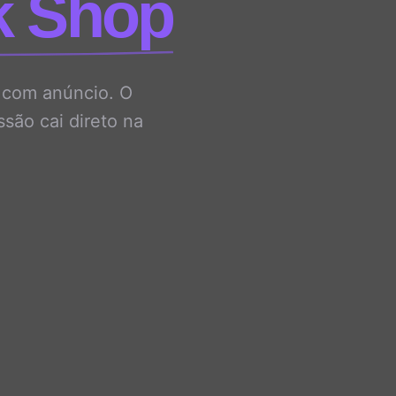
k Shop
r com anúncio. O
são cai direto na