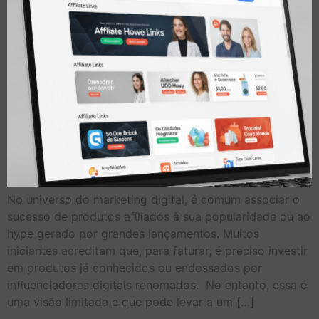
No universo do marketing digital, é comum associar o
sucesso de produtos afiliados à sua popularidade ou ao
hype gerado por grandes lançamentos. Muitos
iniciantes acreditam que, para faturar, é preciso investir
em produtos já conhecidos ou endossados por
influenciadores digitais renomados. No entanto, essa é
uma visão limitada e que pode levar a um […]