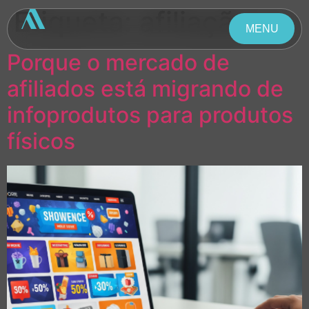
Etiqueta:
afiliação
MENU
Porque o mercado de
FECHAR
afiliados está migrando de
infoprodutos para produtos
físicos