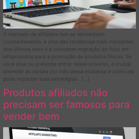
O mercado de afiliados tem se reinventado
constantemente, e uma das tendências mais marcantes
dos últimos anos é a crescente migração do foco em
infoprodutos para a promoção de produtos físicos. Se
você atua ou pretende entrar nesse universo, é crucial
entender as razões por trás dessa mudança e como ela
pode impactar suas estratégias. […]
Produtos afiliados não
precisam ser famosos para
vender bem